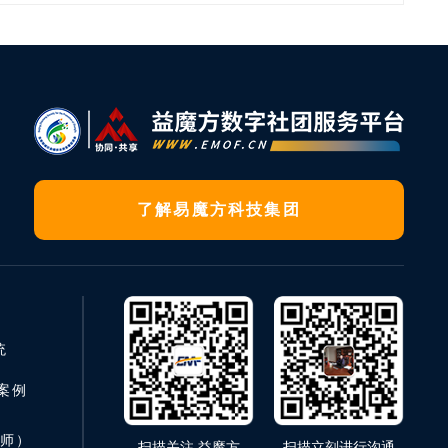
了解易魔方科技集团
统
案例
老师）
扫描关注 益魔方
扫描立刻进行沟通