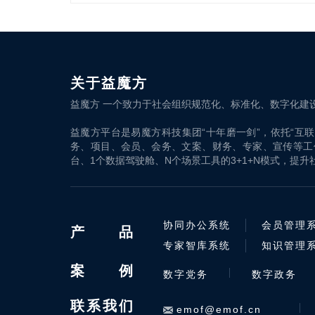
关于益魔方
益魔方 一个致力于社会组织规范化、标准化、数字化建
益魔方平台是易魔方科技集团“十年磨一剑”，依托“互
务、项目、会员、会务、文案、财务、专家、宣传等工
台、1个数据驾驶舱、N个场景工具的3+1+N模式，提
协同办公系统
会员管理
产
品
专家智库系统
知识管理
案
例
数字党务
数字政务
联系我们
emof@emof.cn